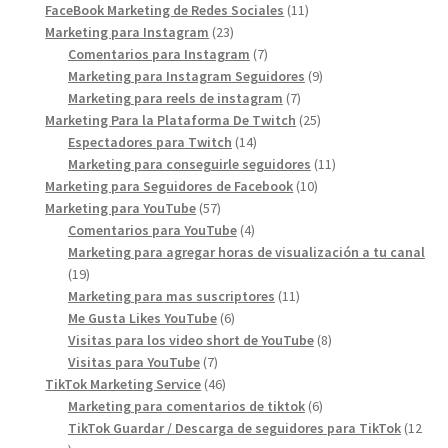
11
products
FaceBook Marketing de Redes Sociales
11
23
products
Marketing para Instagram
23
products
7
Comentarios para Instagram
7
products
9
Marketing para Instagram Seguidores
9
7
products
Marketing para reels de instagram
7
products
25
Marketing Para la Plataforma De Twitch
25
14
products
Espectadores para Twitch
14
products
11
Marketing para conseguirle seguidores
11
10
products
Marketing para Seguidores de Facebook
10
57
products
Marketing para YouTube
57
products
4
Comentarios para YouTube
4
products
Marketing para agregar horas de visualización a tu canal
19
19
products
11
Marketing para mas suscriptores
11
6
products
Me Gusta Likes YouTube
6
products
8
Visitas para los video short de YouTube
8
7
products
Visitas para YouTube
7
products
46
TikTok Marketing Service
46
products
6
Marketing para comentarios de tiktok
6
products
TikTok Guardar / Descarga de seguidores para TikTok
12