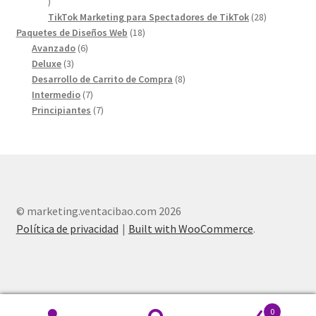
12
products
28
TikTok Marketing para Spectadores de TikTok
28
18
products
Paquetes de Diseños Web
18
6
products
Avanzado
6
3
products
Deluxe
3
products
8
Desarrollo de Carrito de Compra
8
7
products
Intermedio
7
products
7
Principiantes
7
products
© marketing.ventacibao.com 2026
Política de privacidad
Built with WooCommerce
.
0