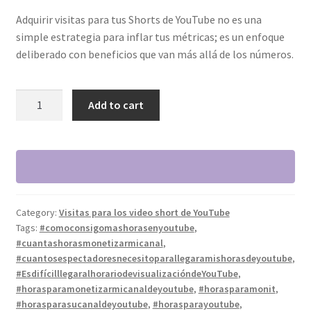
Adquirir visitas para tus Shorts de YouTube no es una
simple estrategia para inflar tus métricas; es un enfoque
deliberado con beneficios que van más allá de los números.
50000
Add to cart
Visitas
para
los
video
shorts
(cortos)
Category:
Visitas para los video short de YouTube
para
Tags:
#comoconsigomashorasenyoutube
,
tu
#cuantashorasmonetizarmicanal
,
canal
#cuantosespectadoresnecesitoparallegaramishorasdeyoutube
,
con
#EsdifícilllegaralhorariodevisualizacióndeYouTube
,
este
#horasparamonetizarmicanaldeyoutube
,
#horasparamonit
,
#horasparasucanaldeyoutube
,
#horasparayoutube
,
plan