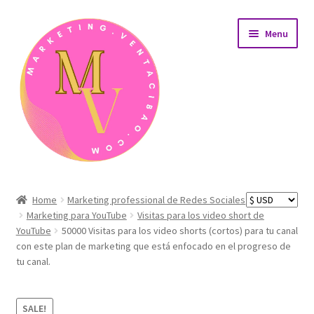
Skip
Skip
Menu
to
to
navigation
content
Home
Home
Marketing professional de Redes Sociales
Marketing para YouTube
Visitas para los video short de
AreaÁrea de afiliados
YouTube
50000 Visitas para los video shorts (cortos) para tu canal
con este plan de marketing que está enfocado en el progreso de
Carrito de compras
tu canal.
Detalles de nuestros productos de desarrollo web
SALE!