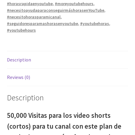
#horasrapidaenyoutube
,
#moreyoutubehours
,
de
#necesitoayudaparaconseguirmáshorasenYouTube
,
marketing
#necesitohorasparamicanal
,
que
#seguidoresparamashorasenyoutube
,
#youtubehoras
,
está
#youtubehours
enfocado
en
el
progreso
Description
de
tu
Reviews (0)
canal.
quantity
Description
50,000 Visitas para los video shorts
(cortos) para tu canal con este plan de