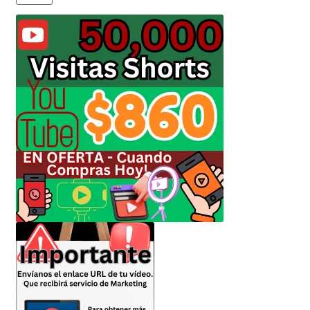
Envíanos tus Enlaces
Finalizar compra
JuanSabeloTodo
JuanSabeloTodo tu Anfitrión
Mi cuenta
Nicky Jam
NickyJam PMFs/FAQs
Papi Longaniza
PMF FAQs