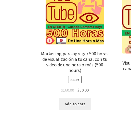
Marketing para agregar 500 horas
de visualización a tu canal con tu
Visu
video de una hora o más (500
cana
hours)
SALE!
$
160.00
$
80.00
Add to cart