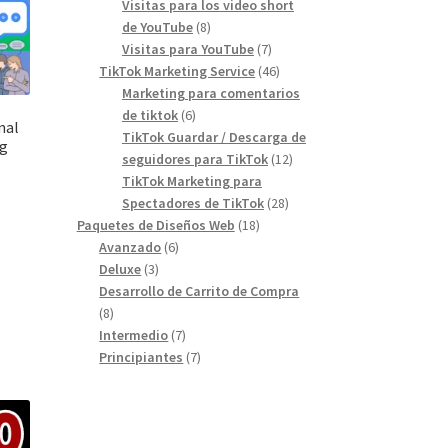
products
Visitas para los video short
8
de YouTube
8
products
7
Visitas para YouTube
7
products
46
TikTok Marketing Service
46
products
Marketing para comentarios
6
de tiktok
6
nal
products
TikTok Guardar / Descarga de
ng
12
seguidores para TikTok
12
products
TikTok Marketing para
28
Spectadores de TikTok
28
18
products
Paquetes de Diseños Web
18
6
products
Avanzado
6
3
products
Deluxe
3
products
Desarrollo de Carrito de Compra
8
8
products
7
Intermedio
7
products
7
Principiantes
7
products