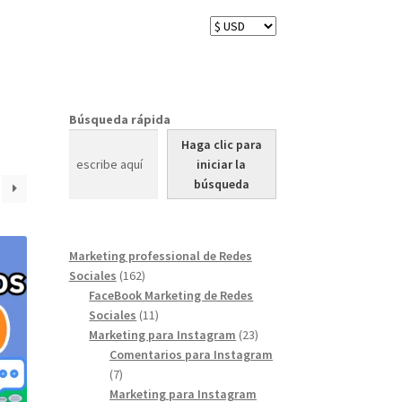
Búsqueda rápida
Haga clic para
iniciar la
búsqueda
Marketing professional de Redes
162
Sociales
162
products
FaceBook Marketing de Redes
11
Sociales
11
products
23
Marketing para Instagram
23
products
Comentarios para Instagram
7
7
products
Marketing para Instagram