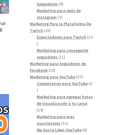
9
Seguidores
9
products
Marketing para reels de
7
instagram
7
nal
products
Marketing Para la Plataforma De
ng
25
Twitch
25
products
Espectadores para Twitch
14
14
products
Marketing para conseguirle
11
seguidores
11
products
Marketing para Seguidores de
10
Facebook
10
products
57
Marketing para YouTube
57
products
Comentarios para YouTube
4
4
products
Marketing para agregar horas
de visualización a tu canal
19
19
products
Marketing para mas
11
suscriptores
11
products
6
Me Gusta Likes YouTube
6