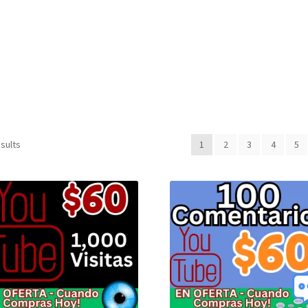
as
Detalles de nuestros productos de desarrollo web
abeloTodo
JuanSabeloTodo tu Anfitrión
Mi cuenta
Nicky Jam
Qs
Política de privacidad
Política de reembolsos y devoluciones
uctos
Sulgeli
Terminos Y Condiciones
sults
1
2
3
4
5