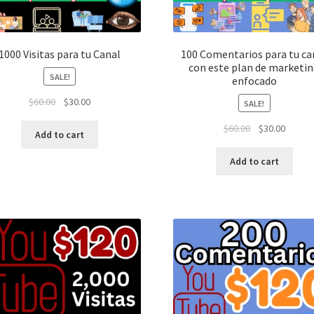
1000 Visitas para tu Canal
100 Comentarios para tu ca
con este plan de marketi
SALE!
enfocado
$
60.00
$
30.00
SALE!
$
60.00
$
30.00
Add to cart
Add to cart