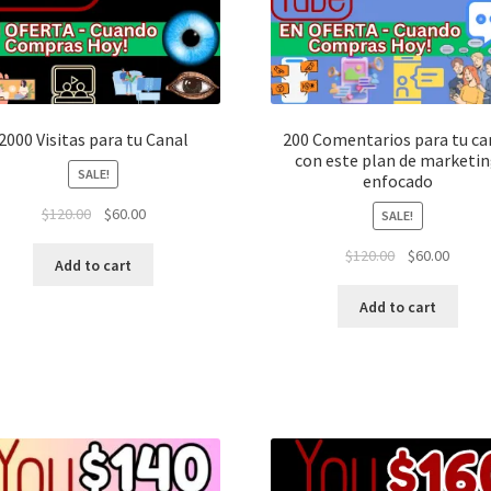
2000 Visitas para tu Canal
200 Comentarios para tu ca
con este plan de marketi
SALE!
enfocado
$
120.00
$
60.00
SALE!
$
120.00
$
60.00
Add to cart
Add to cart