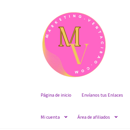
Skip
Skip
to
to
navigation
content
Página de inicio
Envíanos tus Enlaces
Mi cuenta
Área de afiliados