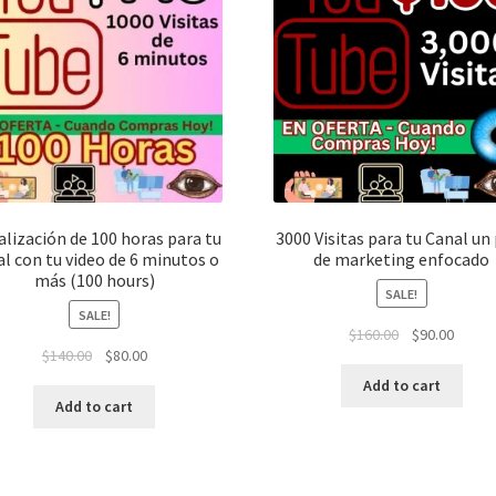
alización de 100 horas para tu
3000 Visitas para tu Canal un
l con tu video de 6 minutos o
de marketing enfocado
más (100 hours)
SALE!
SALE!
$
160.00
$
90.00
$
140.00
$
80.00
Add to cart
Add to cart