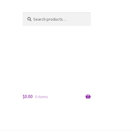
Search
Search
for:
$
0.00
0 items