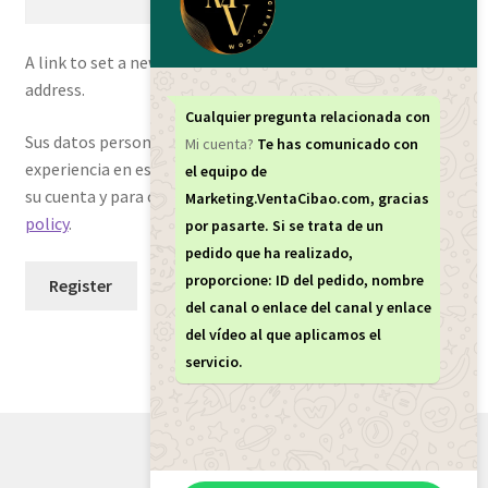
Política de privacidad
A link to set a new password will be sent to your email
address.
Política de reembolsos y devoluciones
Cualquier pregunta relacionada con
Sus datos personales se utilizarán para respaldar su
Mi cuenta?
Te has comunicado con
experiencia en este sitio web, para administrar el acceso a
Preguntas Mas Frecuentes PMF — FAQs
el equipo de
su cuenta y para otros fines descritos en nuestra
privacy
Marketing.VentaCibao.com, gracias
policy
.
por pasarte. Si se trata de un
Productos
pedido que ha realizado,
proporcione: ID del pedido, nombre
Sulgeli
Register
del canal o enlace del canal y enlace
del vídeo al que aplicamos el
Terminos Y Condiciones
servicio.