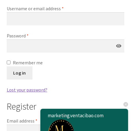
Envíanos tus Enlaces
Username or email address
*
Finalizar compra
Password
*
JuanSabeloTodo
JuanSabeloTodo tu Anfitrión
Remember me
Mi cuenta
Log in
Nicky Jam
Lost your password?
NickyJam PMFs/FAQs
Register
Papi Longaniza
marketing.ventacibao.com
Email address
*
PMF FAQs