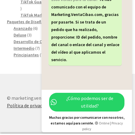
products
TikTok Guardar / Descarga de seguidores para TikTok
12
comunicado con el equipo de
12
Marketing.VentaCibao.com, gracias
products
28
TikTok Marketing para Spectadores de TikTok
28
18
products
Paquetes de Diseños Web
18
por pasarte. Si se trata de un
6
products
Avanzado
6
pedido que ha realizado,
3
products
Deluxe
3
proporcione: ID del pedido, nombre
products
8
Desarrollo de Carrito de Compra
8
del canal o enlace del canal y enlace
7
products
Intermedio
7
del vídeo al que aplicamos el
products
7
Principiantes
7
servicio.
products
© marketing.ventacibao.com 2026
¿Cómo podemos ser de
Política de privacidad
Built with WooCommerce
.
utilidad?
Muchas gracias por comunicarse con nosotros,
estamos aquí para servirle.
🟢 Online | Privacy
policy