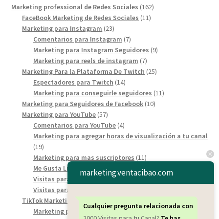
162
Marketing professional de Redes Sociales
162
11
products
FaceBook Marketing de Redes Sociales
11
23
products
Marketing para Instagram
23
products
7
Comentarios para Instagram
7
products
9
Marketing para Instagram Seguidores
9
7
products
Marketing para reels de instagram
7
products
25
Marketing Para la Plataforma De Twitch
25
14
products
Espectadores para Twitch
14
products
11
Marketing para conseguirle seguidores
11
10
products
Marketing para Seguidores de Facebook
10
57
products
Marketing para YouTube
57
products
4
Comentarios para YouTube
4
products
Marketing para agregar horas de visualización a tu canal
19
19
products
11
Marketing para mas suscriptores
11
6
products
Me Gusta Likes YouTube
6
marketing.ventacibao.com
products
8
Visitas para los video short de YouTube
8
7
products
Visitas para YouTube
7
products
46
TikTok Marketing Service
46
Cualquier pregunta relacionada con
products
6
Marketing para comentarios de tiktok
6
2000 Visitas para tu Canal?
Te has