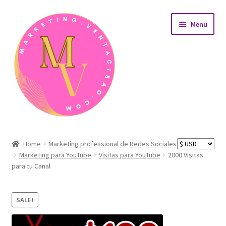
Skip
Skip
Menu
to
to
navigation
content
Home
Home
Marketing professional de Redes Sociales
Marketing para YouTube
Visitas para YouTube
2000 Visitas
AreaÁrea de afiliados
para tu Canal
Carrito de compras
SALE!
Detalles de nuestros productos de desarrollo web