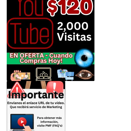
Envíanos tus Enlaces
Finalizar compra
JuanSabeloTodo
JuanSabeloTodo tu Anfitrión
Mi cuenta
Nicky Jam
NickyJam PMFs/FAQs
Papi Longaniza
PMF FAQs