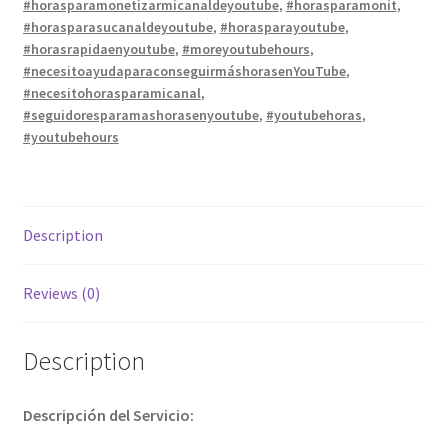
#horasparamonetizarmicanaldeyoutube
,
#horasparamonit
,
#horasparasucanaldeyoutube
,
#horasparayoutube
,
#horasrapidaenyoutube
,
#moreyoutubehours
,
#necesitoayudaparaconseguirmáshorasenYouTube
,
#necesitohorasparamicanal
,
#seguidoresparamashorasenyoutube
,
#youtubehoras
,
#youtubehours
Description
Reviews (0)
Description
Descripción del Servicio: