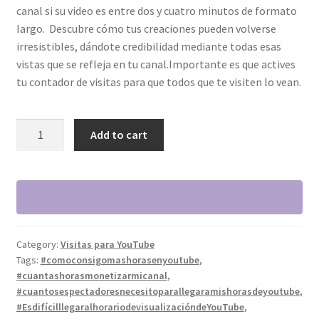
canal si su video es entre dos y cuatro minutos de formato
largo. Descubre cómo tus creaciones pueden volverse
irresistibles, dándote credibilidad mediante todas esas
vistas que se refleja en tu canal.Importante es que actives
tu contador de visitas para que todos que te visiten lo vean.
2000
Add to cart
Visitas
para
tu
Canal
quantity
Category:
Visitas para YouTube
Tags:
#comoconsigomashorasenyoutube
,
#cuantashorasmonetizarmicanal
,
#cuantosespectadoresnecesitoparallegaramishorasdeyoutube
,
#EsdifícilllegaralhorariodevisualizacióndeYouTube
,