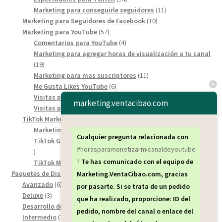
products
11
Marketing para conseguirle seguidores
11
10
products
Marketing para Seguidores de Facebook
10
57
products
Marketing para YouTube
57
products
4
Comentarios para YouTube
4
products
Marketing para agregar horas de visualización a tu canal
19
19
products
11
Marketing para mas suscriptores
11
6
products
Me Gusta Likes YouTube
6
products
8
Visitas para los video short de YouTube
8
marketing.ventacibao.com
7
products
Visitas para YouTube
7
products
46
TikTok Marketing Service
46
products
6
Marketing para comentarios de tiktok
6
Cualquier pregunta relacionada con
products
TikTok Guardar / Descarga de seguidores para TikTok
12
#horasparamonetizarmicanaldeyoutube
12
?
Te has comunicado con el equipo de
products
28
TikTok Marketing para Spectadores de TikTok
28
18
products
Paquetes de Diseños Web
18
Marketing.VentaCibao.com, gracias
6
products
Avanzado
6
por pasarte. Si se trata de un pedido
3
products
Deluxe
3
que ha realizado, proporcione: ID del
products
8
Desarrollo de Carrito de Compra
8
pedido, nombre del canal o enlace del
7
products
Intermedio
7