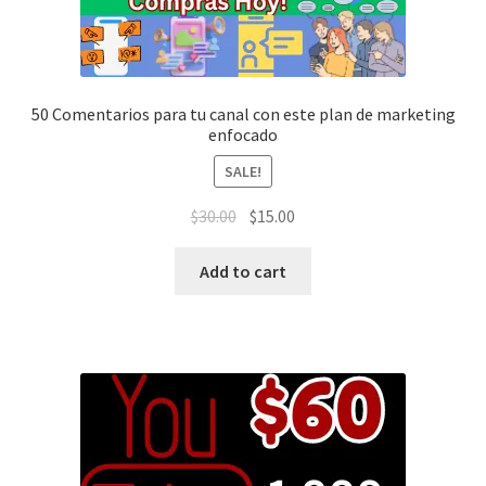
Política de privacidad
Política de reembolsos y devoluciones
50 Comentarios para tu canal con este plan de marketing
enfocado
Preguntas Mas Frecuentes PMF — FAQs
SALE!
$
30.00
$
15.00
Productos
Add to cart
Sulgeli
Terminos Y Condiciones