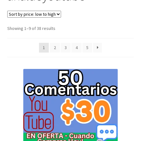
Envíanos tus Enlaces
Finalizar compra
Showing 1–9 of 38 results
JuanSabeloTodo
1
2
3
4
5
JuanSabeloTodo tu Anfitrión
Mi cuenta
Nicky Jam
NickyJam PMFs/FAQs
Papi Longaniza
PMF FAQs