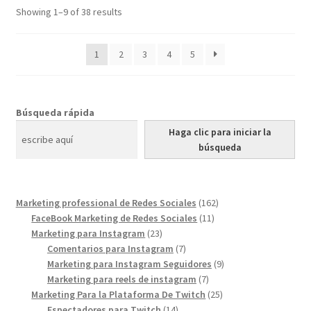
Showing 1–9 of 38 results
1
2
3
4
5
Búsqueda rápida
Haga clic para iniciar la
búsqueda
162
Marketing professional de Redes Sociales
162
11
products
FaceBook Marketing de Redes Sociales
11
23
products
Marketing para Instagram
23
products
7
Comentarios para Instagram
7
products
9
Marketing para Instagram Seguidores
9
7
products
Marketing para reels de instagram
7
products
25
Marketing Para la Plataforma De Twitch
25
14
products
Espectadores para Twitch
14