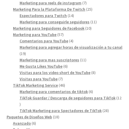
7
products
Marketing para reels de instagram
7
products
25
Marketing Para la Plataforma De Twitch
25
14
products
Espectadores para Twitch
14
products
11
Marketing para conseguirle seguidores
11
10
products
Marketing para Seguidores de Facebook
10
57
products
Marketing para YouTube
57
products
4
Comentarios para YouTube
4
products
Marketing para agregar horas de visualización a tu canal
19
19
products
11
Marketing para mas suscriptores
11
6
products
Me Gusta Likes YouTube
6
products
8
Visitas para los video short de YouTube
8
7
products
Visitas para YouTube
7
products
46
TikTok Marketing Service
46
products
6
Marketing para comentarios de tiktok
6
products
TikTok Guardar / Descarga de seguidores para TikTok
12
12
products
28
TikTok Marketing para Spectadores de TikTok
28
18
products
Paquetes de Diseños Web
18
6
products
Avanzado
6