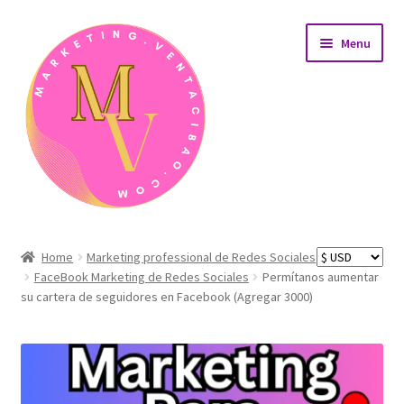
Skip
Skip
Menu
to
to
navigation
content
Home
Home
Marketing professional de Redes Sociales
FaceBook Marketing de Redes Sociales
Permítanos aumentar
AreaÁrea de afiliados
su cartera de seguidores en Facebook (Agregar 3000)
Carrito de compras
Detalles de nuestros productos de desarrollo web