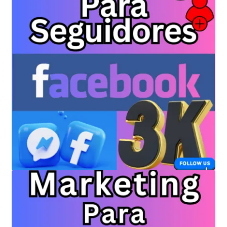
Envíanos tus Enlaces
Finalizar compra
JuanSabeloTodo
JuanSabeloTodo tu Anfitrión
Mi cuenta
Nicky Jam
NickyJam PMFs/FAQs
Papi Longaniza
PMF FAQs