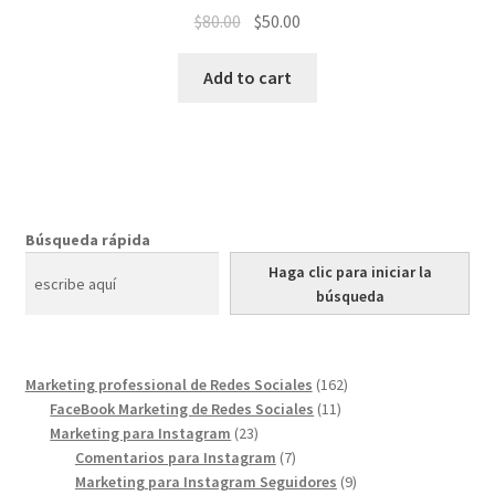
$
80.00
$
50.00
Add to cart
Búsqueda rápida
Haga clic para iniciar la
búsqueda
162
Marketing professional de Redes Sociales
162
11
products
FaceBook Marketing de Redes Sociales
11
23
products
Marketing para Instagram
23
products
7
Comentarios para Instagram
7
products
9
Marketing para Instagram Seguidores
9