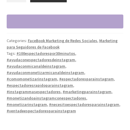
su
cartera
de
seguidores
en
Categories:
FaceBook Marketing de Redes Sociales
,
Marketing
Facebook
para Seguidores de Facebook
(Agregar
Tags:
#100espectadorespor30minutos
,
3000)
#ayudaconespectadoresdeinstagram
,
quantity
#ayudaconmicanaldeinstagram
,
#ayudaconmonetizarmicanaldeinstagram
,
#comomonetizarinstagram
,
#espectadoresparainstagram
,
#espectadoresrapidoparainstagram
,
#instagrammasespectadores
,
#marketingparainstagram
,
#monetizandoainstagramconespectadores
,
#monetizarinstagram
,
#necesitoespectadoresparainstagram
,
#ventadeespectadoresparainstagram