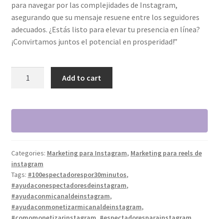
para navegar por las complejidades de Instagram,
asegurando que su mensaje resuene entre los seguidores
adecuados. ¿Estás listo para elevar tu presencia en línea?
¡Convirtamos juntos el potencial en prosperidad!”
(20,000
Add to cart
Visita
de
Reels
para
InstaGram)
quantity
Categories:
Marketing para Instagram
,
Marketing para reels de
instagram
Tags:
#100espectadorespor30minutos
,
#ayudaconespectadoresdeinstagram
,
#ayudaconmicanaldeinstagram
,
#ayudaconmonetizarmicanaldeinstagram
,
#comomonetizarinstagram
,
#espectadoresparainstagram
,