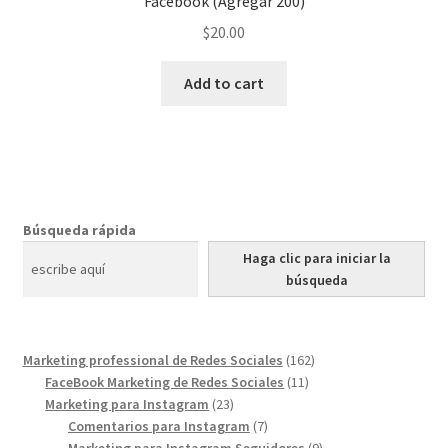
Facebook (Agregar 200)
$
20.00
Add to cart
Búsqueda rápida
Haga clic para iniciar la
búsqueda
162
Marketing professional de Redes Sociales
162
11
products
FaceBook Marketing de Redes Sociales
11
23
products
Marketing para Instagram
23
products
7
Comentarios para Instagram
7
products
9