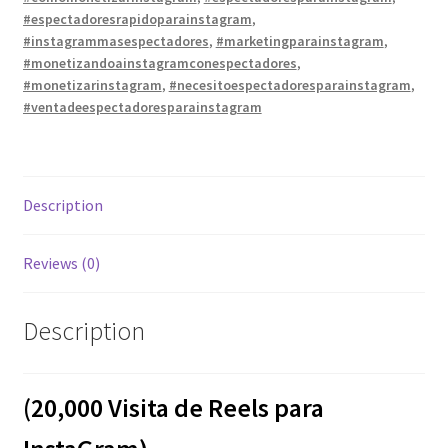
#espectadoresrapidoparainstagram
,
#instagrammasespectadores
,
#marketingparainstagram
,
#monetizandoainstagramconespectadores
,
#monetizarinstagram
,
#necesitoespectadoresparainstagram
,
#ventadeespectadoresparainstagram
Description
Reviews (0)
Description
(20,000 Visita de Reels para