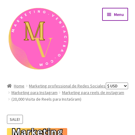
Skip
Skip
Menu
to
to
navigation
content
Home
Home
Marketing professional de Redes Sociales
Marketing para Instagram
Marketing para reels de instagram
AreaÁrea de afiliados
(20,000 Visita de Reels para InstaGram)
Carrito de compras
SALE!
Detalles de nuestros productos de desarrollo web