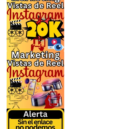
Envíanos tus Enlaces
Finalizar compra
JuanSabeloTodo
JuanSabeloTodo tu Anfitrión
Mi cuenta
Nicky Jam
NickyJam PMFs/FAQs
Papi Longaniza
PMF FAQs