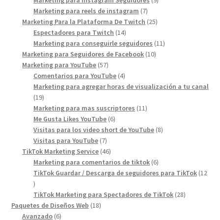
Marketing para Instagram Seguidores
9
7
products
Marketing para reels de instagram
7
products
25
Marketing Para la Plataforma De Twitch
25
14
products
Espectadores para Twitch
14
products
11
Marketing para conseguirle seguidores
11
10
products
Marketing para Seguidores de Facebook
10
57
products
Marketing para YouTube
57
products
4
Comentarios para YouTube
4
products
Marketing para agregar horas de visualización a tu canal
19
19
products
11
Marketing para mas suscriptores
11
6
products
Me Gusta Likes YouTube
6
products
8
Visitas para los video short de YouTube
8
7
products
Visitas para YouTube
7
products
46
TikTok Marketing Service
46
products
6
Marketing para comentarios de tiktok
6
products
TikTok Guardar / Descarga de seguidores para TikTok
12
12
products
28
TikTok Marketing para Spectadores de TikTok
28
18
products
Paquetes de Diseños Web
18
6
products
Avanzado
6