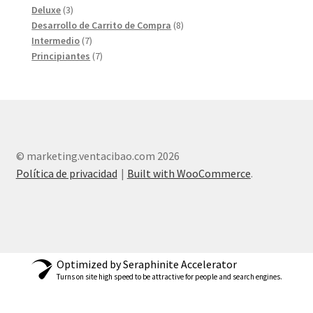
3
products
Deluxe
3
products
8
Desarrollo de Carrito de Compra
8
7
products
Intermedio
7
products
7
Principiantes
7
products
© marketing.ventacibao.com 2026
Política de privacidad
Built with WooCommerce
.
Optimized by Seraphinite Accelerator
Turns on site high speed to be attractive for people and search engines.