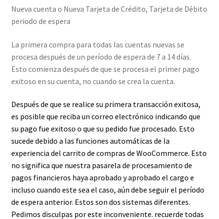
Nueva cuenta o Nueva Tarjeta de Crédito, Tarjeta de Débito
periodo de espera
Política de privacidad
La primera compra para todas las cuentas nuevas se
Política de reembolsos y devoluciones
procesa después de un período de espera de 7 a 14 días.
Esto comienza después de que se procesa el primer pago
Preguntas Mas Frecuentes PMF — FAQs
exitoso en su cuenta, no cuando se crea la cuenta.
Productos
Después de que se realice su primera transacción exitosa,
es posible que reciba un correo electrónico indicando que
Sulgeli
su pago fue exitoso o que su pedido fue procesado. Esto
sucede debido a las funciones automáticas de la
experiencia del carrito de compras de WooCommerce. Esto
Terminos Y Condiciones
no significa que nuestra pasarela de procesamiento de
pagos financieros haya aprobado y aprobado el cargo e
incluso cuando este sea el caso, aún debe seguir el período
de espera anterior. Estos son dos sistemas diferentes.
Pedimos disculpas por este inconveniente. recuerde todas