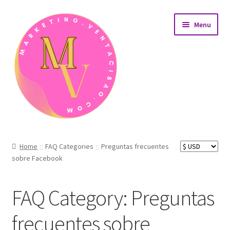
Skip
Skip
Menu
to
to
navigation
content
Home
Home
FAQ Categories
Preguntas frecuentes
sobre Facebook
AreaÁrea de afiliados
Carrito de compras
FAQ Category:
Preguntas
Detalles de nuestros productos de desarrollo web
frecuentes sobre