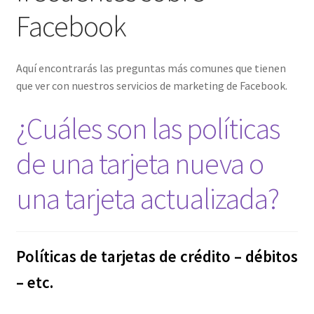
Envíanos tus Enlaces
Facebook
Finalizar compra
Aquí encontrarás las preguntas más comunes que tienen
que ver con nuestros servicios de marketing de Facebook.
JuanSabeloTodo
¿Cuáles son las políticas
JuanSabeloTodo tu Anfitrión
de una tarjeta nueva o
Mi cuenta
una tarjeta actualizada?
Nicky Jam
NickyJam PMFs/FAQs
Políticas de tarjetas de crédito – débitos
Papi Longaniza
– etc.
PMF FAQs