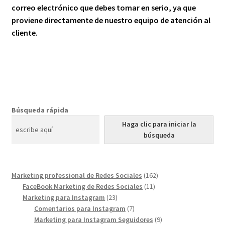
correo electrónico que debes tomar en serio, ya que
proviene directamente de nuestro equipo de atención al
cliente.
Búsqueda rápida
Haga clic para iniciar la
búsqueda
162
Marketing professional de Redes Sociales
162
11
products
FaceBook Marketing de Redes Sociales
11
23
products
Marketing para Instagram
23
products
7
Comentarios para Instagram
7
products
9
Marketing para Instagram Seguidores
9