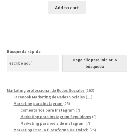
Add to cart
Búsqueda rápida
Haga clic para iniciar la
búsqueda
162
Marketing professional de Redes Sociales
162
11
products
FaceBook Marketing de Redes Sociales
11
23
products
Marketing para Instagram
23
products
7
Comentarios para Instagram
7
products
9
Marketing para Instagram Seguidores
9
7
products
Marketing para reels de instagram
7
products
25
Marketing Para la Plataforma De Twitch
25