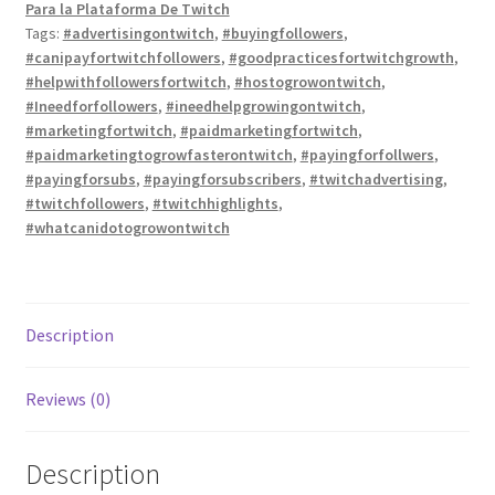
Para la Plataforma De Twitch
Tags:
#advertisingontwitch
,
#buyingfollowers
,
#canipayfortwitchfollowers
,
#goodpracticesfortwitchgrowth
,
#helpwithfollowersfortwitch
,
#hostogrowontwitch
,
#Ineedforfollowers
,
#ineedhelpgrowingontwitch
,
#marketingfortwitch
,
#paidmarketingfortwitch
,
#paidmarketingtogrowfasterontwitch
,
#payingforfollwers
,
#payingforsubs
,
#payingforsubscribers
,
#twitchadvertising
,
#twitchfollowers
,
#twitchhighlights
,
#whatcanidotogrowontwitch
Description
Reviews (0)
Description