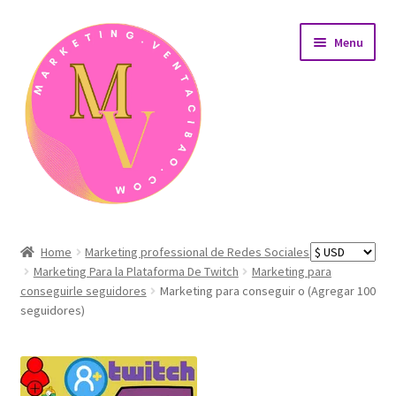
Skip
Skip
Menu
to
to
navigation
content
Home
Home
Marketing professional de Redes Sociales
Marketing Para la Plataforma De Twitch
Marketing para
AreaÁrea de afiliados
conseguirle seguidores
Marketing para conseguir o (Agregar 100
seguidores)
Carrito de compras
Detalles de nuestros productos de desarrollo web