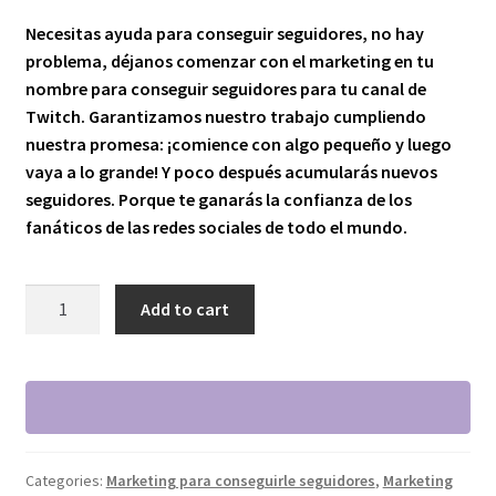
Necesitas ayuda para conseguir seguidores, no hay
problema, déjanos comenzar con el marketing en tu
nombre para conseguir seguidores para tu canal de
Twitch. Garantizamos nuestro trabajo cumpliendo
nuestra promesa: ¡comience con algo pequeño y luego
vaya a lo grande! Y poco después acumularás nuevos
seguidores. Porque te ganarás la confianza de los
fanáticos de las redes sociales de todo el mundo.
Marketing
Add to cart
para
conseguir
o
(Agregar
100
seguidores)
Categories:
Marketing para conseguirle seguidores
,
Marketing
quantity