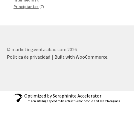
Intermedio
7
products
7
Principiantes
7
products
© marketing.ventacibao.com 2026
Política de privacidad
Built with WooCommerce
.
marketing.ventacibao.com
Optimized by Seraphinite Accelerator
Turns on site high speed to be attractive for people and search engines.
Cualquier pregunta relacionada con
Marketing para conseguir o (Agregar
100 seguidores)?
Te has
comunicado con el equipo de