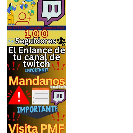
Envíanos tus Enlaces
Finalizar compra
JuanSabeloTodo
JuanSabeloTodo tu Anfitrión
Mi cuenta
Nicky Jam
NickyJam PMFs/FAQs
Papi Longaniza
PMF FAQs