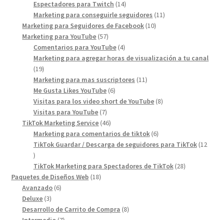
14
products
Espectadores para Twitch
14
products
11
Marketing para conseguirle seguidores
11
10
products
Marketing para Seguidores de Facebook
10
57
products
Marketing para YouTube
57
products
4
Comentarios para YouTube
4
products
Marketing para agregar horas de visualización a tu canal
19
19
products
11
Marketing para mas suscriptores
11
6
products
Me Gusta Likes YouTube
6
products
8
Visitas para los video short de YouTube
8
7
products
Visitas para YouTube
7
products
46
TikTok Marketing Service
46
products
6
Marketing para comentarios de tiktok
6
products
TikTok Guardar / Descarga de seguidores para TikTok
12
12
products
28
TikTok Marketing para Spectadores de TikTok
28
18
products
Paquetes de Diseños Web
18
6
products
Avanzado
6
3
products
Deluxe
3
products
8
Desarrollo de Carrito de Compra
8
7
products