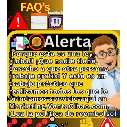
Política de privacidad
Política de reembolsos y devoluciones
Preguntas Mas Frecuentes PMF — FAQs
Productos
Sulgeli
Terminos Y Condiciones