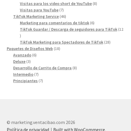
products
8
Visitas para los video short de YouTube
8
7
products
Visitas para YouTube
7
products
46
TikTok Marketing Service
46
products
6
Marketing para comentarios de tiktok
6
products
TikTok Guardar / Descarga de seguidores para TikTok
12
12
products
28
TikTok Marketing para Spectadores de TikTok
28
18
products
Paquetes de Diseños Web
18
6
products
Avanzado
6
3
products
Deluxe
3
products
8
Desarrollo de Carrito de Compra
8
7
products
Intermedio
7
products
7
Principiantes
7
products
© marketing.ventacibao.com 2026
Política de privacidad
Built with WooCommerce
.