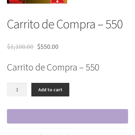
Carrito de Compra – 550
$
1,100.00
$
550.00
Carrito de Compra – 550
Carrito
Add to cart
de
Compra
–
550
quantity