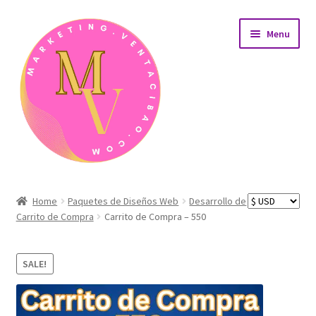
Skip
Skip
Menu
to
to
navigation
content
Home
Home
Paquetes de Diseños Web
Desarrollo de
Carrito de Compra
Carrito de Compra – 550
AreaÁrea de afiliados
Carrito de compras
SALE!
Detalles de nuestros productos de desarrollo web