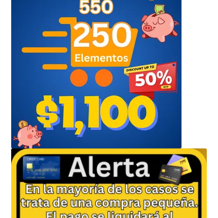
Envíanos tus Enlaces
Finalizar compra
JuanSabeloTodo
JuanSabeloTodo tu Anfitrión
Mi cuenta
Nicky Jam
NickyJam PMFs/FAQs
Papi Longaniza
PMF FAQs