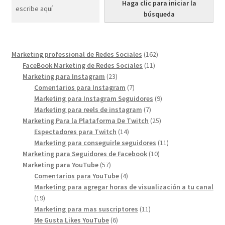
Haga clic para iniciar la
búsqueda
162
Marketing professional de Redes Sociales
162
11
products
FaceBook Marketing de Redes Sociales
11
23
products
Marketing para Instagram
23
products
7
Comentarios para Instagram
7
products
9
Marketing para Instagram Seguidores
9
7
products
Marketing para reels de instagram
7
products
25
Marketing Para la Plataforma De Twitch
25
14
products
Espectadores para Twitch
14
products
11
Marketing para conseguirle seguidores
11
10
products
Marketing para Seguidores de Facebook
10
57
products
Marketing para YouTube
57
products
4
Comentarios para YouTube
4
products
Marketing para agregar horas de visualización a tu canal
19
19
products
11
Marketing para mas suscriptores
11
6
products
Me Gusta Likes YouTube
6