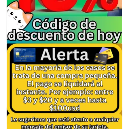
Política de privacidad
Política de reembolsos y devoluciones
Preguntas Mas Frecuentes PMF — FAQs
Productos
Sulgeli
Terminos Y Condiciones