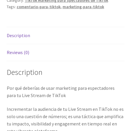
Category:
TikTok Marketing para Spectadores de TikTok
minutos
Tags:
comentario-para-tiktok
,
marketing-para-tiktok
para
tu
Live
Stream
Description
de
TikTok
Reviews (0)
quantity
Description
Por qué deberías de usar marketing para espectadores
para tu Live Stream de TikTok
Incrementar la audiencia de tu Live Stream en TikTok no es
solo una cuestión de números; es una táctica que amplifica
tu impacto, visibilidad y engagement en tiempo real en