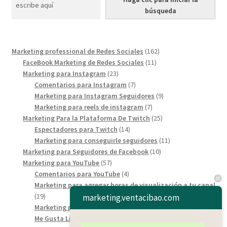
búsqueda
162
Marketing professional de Redes Sociales
162
11
products
FaceBook Marketing de Redes Sociales
11
23
products
Marketing para Instagram
23
products
7
Comentarios para Instagram
7
products
9
Marketing para Instagram Seguidores
9
7
products
Marketing para reels de instagram
7
products
25
Marketing Para la Plataforma De Twitch
25
14
products
Espectadores para Twitch
14
products
11
Marketing para conseguirle seguidores
11
10
products
Marketing para Seguidores de Facebook
10
57
products
Marketing para YouTube
57
products
4
Comentarios para YouTube
4
products
Marketing para agregar horas de visualización a tu canal
19
19
marketing.ventacibao.com
products
11
Marketing para mas suscriptores
11
6
products
Me Gusta Likes YouTube
6