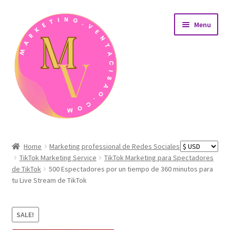
Skip
Skip
Menu
to
to
navigation
content
Home
Home
Marketing professional de Redes Sociales
TikTok Marketing Service
TikTok Marketing para Spectadores
AreaÁrea de afiliados
de TikTok
500 Espectadores por un tiempo de 360 minutos para
tu Live Stream de TikTok
Carrito de compras
Detalles de nuestros productos de desarrollo web
SALE!