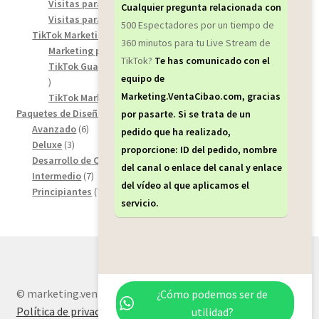
products
8
Visitas para los video short de YouTube
8
Cualquier pregunta relacionada con
7
products
Visitas para YouTube
7
500 Espectadores por un tiempo de
products
46
TikTok Marketing Service
46
360 minutos para tu Live Stream de
products
6
Marketing para comentarios de tiktok
6
TikTok?
Te has comunicado con el
products
TikTok Guardar / Descarga de seguidores para TikTok
12
equipo de
12
Marketing.VentaCibao.com, gracias
products
28
TikTok Marketing para Spectadores de TikTok
28
18
products
Paquetes de Diseños Web
18
por pasarte. Si se trata de un
6
products
Avanzado
6
pedido que ha realizado,
3
products
Deluxe
3
proporcione: ID del pedido, nombre
products
8
Desarrollo de Carrito de Compra
8
del canal o enlace del canal y enlace
7
products
Intermedio
7
del vídeo al que aplicamos el
products
7
Principiantes
7
servicio.
products
© marketing.ventacibao.com 2026
¿Cómo podemos ser de
Política de privacidad
Built with WooCommerce
.
utilidad?