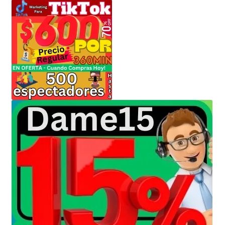
Envíanos tus Enlaces
Finalizar compra
JuanSabeloTodo
JuanSabeloTodo tu Anfitrión
Mi cuenta
Nicky Jam
NickyJam PMFs/FAQs
Papi Longaniza
PMF FAQs