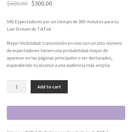
$
600.00
$
300.00
500 Espectadores por un tiempo de 360 minutos para tu
Live Stream de TikTok
Mayor Visibilidad: transmisión en vivo con un alto número
de espectadores tienen una probabilidad mayor de
aparecer en las páginas principales o ser destacados,
expandiendo tu alcance a una audiencia más amplia.
500
Add to cart
Espectadores
por
un
tiempo
de
360