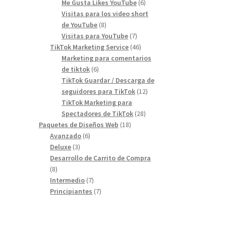
products
6
Me Gusta Likes YouTube
6
products
Visitas para los video short
8
de YouTube
8
products
7
Visitas para YouTube
7
products
46
TikTok Marketing Service
46
products
Marketing para comentarios
6
de tiktok
6
products
TikTok Guardar / Descarga de
12
seguidores para TikTok
12
products
TikTok Marketing para
28
Spectadores de TikTok
28
18
products
Paquetes de Diseños Web
18
6
products
Avanzado
6
3
products
Deluxe
3
products
Desarrollo de Carrito de Compra
8
8
products
7
Intermedio
7
products
7
Principiantes
7
products