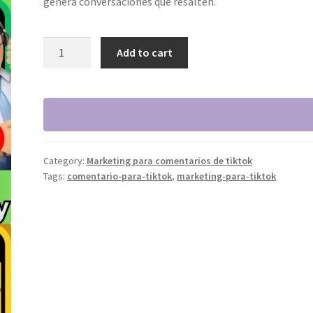
genera conversaciones que resalten.
1000
Add to cart
Comentarios
auténticos
para
TikTok
quantity
Category:
Marketing para comentarios de tiktok
Tags:
comentario-para-tiktok
,
marketing-para-tiktok