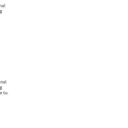
nal
ng
anal
ng
e tu