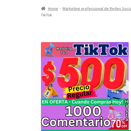
Home
AreaÁrea de afiliados
Carrito de compr
Home
Marketing professional de Redes Soci
TikTok
Envíanos tus Enlaces
Finalizar compra
JuanS
NickyJam PMFs/FAQs
Papi Longaniza
PMF FA
Preguntas Mas Frecuentes PMF — FAQs
Prod