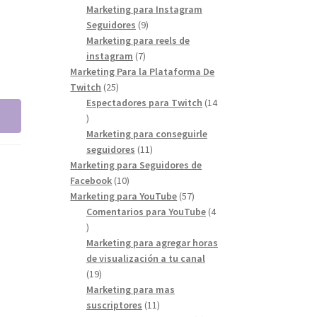
products
Marketing para Instagram
9
Seguidores
9
products
Marketing para reels de
7
instagram
7
products
Marketing Para la Plataforma De
25
Twitch
25
products
Espectadores para Twitch
14
14
products
Marketing para conseguirle
11
seguidores
11
products
Marketing para Seguidores de
10
Facebook
10
products
57
Marketing para YouTube
57
products
Comentarios para YouTube
4
4
products
Marketing para agregar horas
de visualización a tu canal
19
19
products
Marketing para mas
11
suscriptores
11