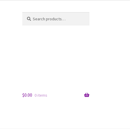
Search
Search
for:
$
0.00
0 items