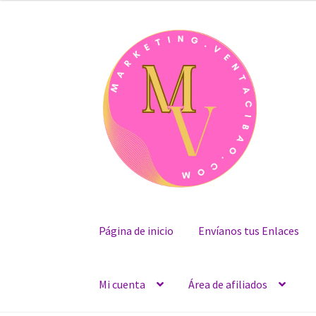
Skip
Skip
to
to
navigation
content
Página de inicio
Envíanos tus Enlaces
Mi cuenta
Área de afiliados