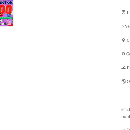
⏰ In
⚡ Ve
💎 C
♻️ G
🌊 D
🌎 O
✅ El
publ