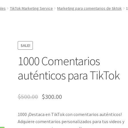
as
Detalles de nuestros productos de desarrollo web
ales
TikTok Marketing Service
Marketing para comentarios de tiktok
1
abeloTodo
JuanSabeloTodo tu Anfitrión
Mi cuenta
Nicky Jam
Qs
Política de privacidad
Política de reembolsos y devoluciones
SALE!
uctos
Sulgeli
Terminos Y Condiciones
1000 Comentarios
auténticos para TikTok
$
500.00
$
300.00
1000 ¡Destaca en TikTok con comentarios auténticos!
Adquiere comentarios personalizados para tus videos y