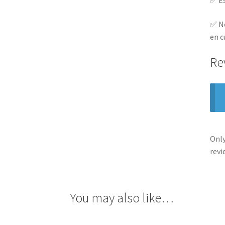
✅ Es
✅ No
en c
Re
Only
revi
You may also like…