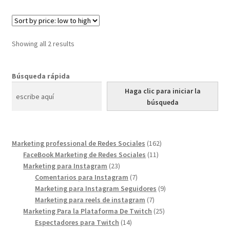
Showing all 2 results
Búsqueda rápida
Haga clic para iniciar la
búsqueda
162
Marketing professional de Redes Sociales
162
11
products
FaceBook Marketing de Redes Sociales
11
23
products
Marketing para Instagram
23
products
7
Comentarios para Instagram
7
products
9
Marketing para Instagram Seguidores
9
7
products
Marketing para reels de instagram
7
products
25
Marketing Para la Plataforma De Twitch
25
14
products
Espectadores para Twitch
14