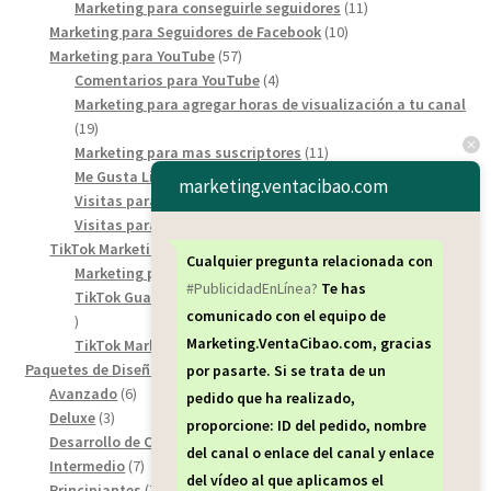
products
11
Marketing para conseguirle seguidores
11
10
products
Marketing para Seguidores de Facebook
10
57
products
Marketing para YouTube
57
products
4
Comentarios para YouTube
4
products
Marketing para agregar horas de visualización a tu canal
19
19
products
11
Marketing para mas suscriptores
11
6
products
Me Gusta Likes YouTube
6
marketing.ventacibao.com
products
8
Visitas para los video short de YouTube
8
7
products
Visitas para YouTube
7
products
46
TikTok Marketing Service
46
Cualquier pregunta relacionada con
products
6
Marketing para comentarios de tiktok
6
#PublicidadEnLínea?
Te has
products
TikTok Guardar / Descarga de seguidores para TikTok
12
comunicado con el equipo de
12
Marketing.VentaCibao.com, gracias
products
28
TikTok Marketing para Spectadores de TikTok
28
18
products
Paquetes de Diseños Web
18
por pasarte. Si se trata de un
6
products
Avanzado
6
pedido que ha realizado,
3
products
Deluxe
3
proporcione: ID del pedido, nombre
products
8
Desarrollo de Carrito de Compra
8
del canal o enlace del canal y enlace
7
products
Intermedio
7
del vídeo al que aplicamos el
products
7
Principiantes
7