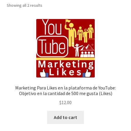
Showing all 2 results
Envíanos tus Enlaces
Finalizar compra
JuanSabeloTodo
JuanSabeloTodo tu Anfitrión
Mi cuenta
Nicky Jam
Marketing Para Likes en la plataforma de YouTube:
Objetivo en la cantidad de 500 me gusta (Likes)
NickyJam PMFs/FAQs
$
12.00
Papi Longaniza
Add to cart
PMF FAQs