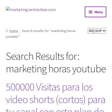
Skip
Skip
Menu
to
to
navigation
content
Home
Home
Search results for “marketing horas
youtube”
AreaÁrea de afiliados
Carrito de compras
Search Results for:
Detalles de nuestros productos de desarrollo web
marketing horas youtube
Envíanos tus Enlaces
500000 Visitas para los
Finalizar compra
video shorts (cortos) para
JuanSabeloTodo
tu canal con este plan de