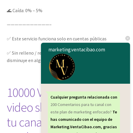
🌊 Caída: 0% – 5%
———————————–
✅ Este servicio funciona solo en cuentas públicas
marketing.ventacibao.com
✅ Sin relleno / reembolso si el contador del pedido
disminuye en algún momento
10000 Visitas para los
Cualquier pregunta relacionada con
video shorts (cortos) para
200 Comentarios para tu canal con
este plan de marketing enfocado?
Te
tu canal con este plan de
has comunicado con el equipo de
Marketing.VentaCibao.com, gracias