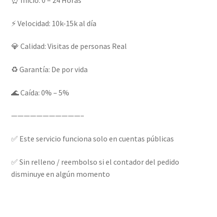
⏰ Inicio: 0 – 24 Horas
⚡ Velocidad: 10k-15k al día
💎 Calidad: Visitas de personas Real
♻️ Garantía: De por vida
🌊 Caída: 0% – 5%
———————————–
✅ Este servicio funciona solo en cuentas públicas
✅ Sin relleno / reembolso si el contador del pedido
disminuye en algún momento