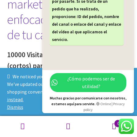
marketing que está
por pasarte. Si se trata de un
pedido que ha realizado,
enfocado en el progreso
proporcione: ID del pedido, nombre
del canal o enlace del canal y enlace
de tu canal.
del vídeo al que aplicamos el
servicio.
10000 Visitas para los video shorts
(cortos) para tu canal con este plan de
marketing que está enfocado en el
We noticed you're visiting from Dominican Republic.
¿Cómo podemos ser de
We've updated our prices to Dominican peso for your
utilidad?
progreso de tu canal.
shopping convenience.
Use United States (US) dollar
Muchas gracias por comunicarse con nosotros,
instead.
Descripción del Servicio:
estamos aquí para servirle.
🟢 Online | Privacy
Dismiss
policy
¿Por qué deberías comprar marketing de visitas para tu
YouTube Shorts (video cortos)?
0
Search
Search